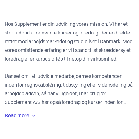
Hos Supplement er din udvikling vores mission. Vi har et
stort udbud af relevante kurser og foredrag, der er direkte
rettet mod arbejdsmarkedet og studielivet i Danmark. Med
vores omfattende erfaring er vi i stand til at skræddersy et
foredrag eller kursusforløb til netop din virksomhed.
Uanset om I vil udvikle medarbejdernes kompetencer
inden for regnskabsføring, tidsstyring eller vidensdeling på
arbejdspladsen, så har vi lige det, I har brug for.
Supplement A/S har også foredrag og kurser inden for
arbejdsglæde og motivation, der kan styrke trivslen i din
virksomhed.
Kontakt Supplement i dag eller besøg vores hjemmeside